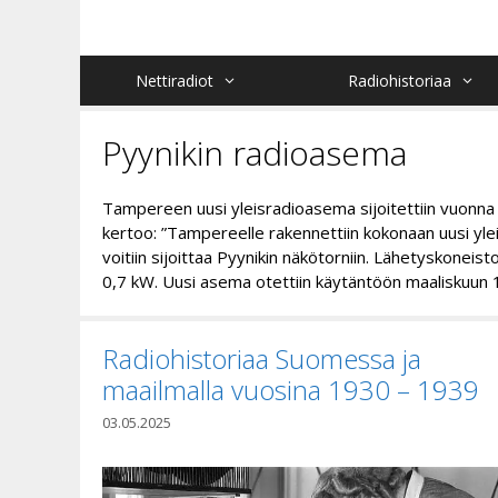
Siirry
sisältöön
Nettiradiot
Radiohistoriaa
Pyynikin radioasema
Tampereen uusi yleisradioasema sijoitettiin vuonna
kertoo: ”Tampereelle rakennettiin kokonaan uusi yle
voitiin sijoittaa Pyynikin näkötorniin. Lähetyskonei
0,7 kW. Uusi asema otettiin käytäntöön maaliskuun 1
Radiohistoriaa Suomessa ja
maailmalla vuosina 1930 – 1939
03.05.2025