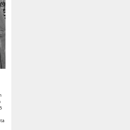
n
a
5
itä