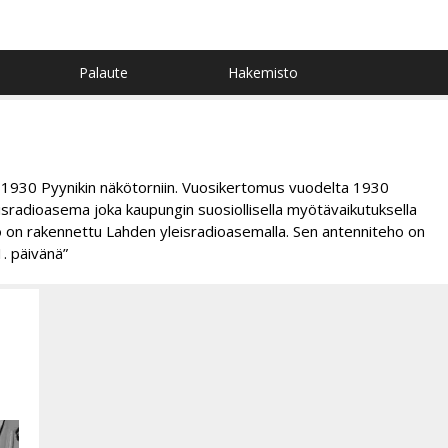
Palaute
Hakemisto
 1930 Pyynikin näkötorniin. Vuosikertomus vuodelta 1930
isradioasema joka kaupungin suosiollisella myötävaikutuksella
sto on rakennettu Lahden yleisradioasemalla. Sen antenniteho on
. päivänä”