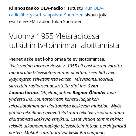
Kiinnostaako ULA-radio?
Tutustu
Kun ULA-
radiolähetykset saapuivat Suomeen
sivuun joka
esittelee FM-radion tuloa Suomeen.
Vuonna 1955 Yleisradiossa
tutkittiin tv-toiminnan aloittamista
Pienet askeleet kohti omaa televisiotoimintaa.
”Yleisradion menoarviossa v. 1955 oli ensi kerran varattu
määräraha televisiotoiminnan aloittamiseen liittyvien
kysymysten selvittämistä varten. Televisioinsinööriksi
siirrettiin radioasemaosastolta dipl.ins.
Sven
Lounastörmä
. Ohjelmajohtaja
Ragnar Ölander
laati
yhdessä ins. Lounastörmän kanssa laajahkon
televisiotoiminnan aloittamista koskevan muistion. Myös
yhtiön teknillinen neuvottelukunta teki televisiotoiminnan
aloittamista koskevia esityksiä. Useat yhtiön toimihenkilöt
tekivät ulkomaanmatkoja televisiotoimintaan perehtymistä
varten. Matkat suuntautuivat keski-Eurooppaan,