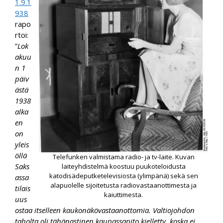
1.9.1
938
rapo
rtoi:
”
Lok
akuu
n 1
päiv
ästä
1938
alka
en
on
yleis
öllä
Telefunken valmistama radio- ja tv-laite. Kuvan
Saks
laiteyhdistelmä koostuu puukoteloidusta
katodisädeputketelevisiosta (ylimpänä) sekä sen
assa
alapuolelle sijoitetusta radiovastaanottimesta ja
tilais
kaiuttimesta.
uus
ostaa itselleen kaukonäkövastaanottomia. Valtiojohdon
taholta oli tähänastinen kaupassapito kielletty, koska ei