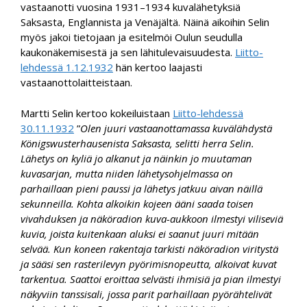
vastaanotti vuosina 1931–1934 kuvalähetyksiä
Saksasta, Englannista ja Venäjältä. Näinä aikoihin Selin
myös jakoi tietojaan ja esitelmöi Oulun seudulla
kaukonäkemisestä ja sen lähitulevaisuudesta.
Liitto-
lehdessä 1.12.1932
hän kertoo laajasti
vastaanottolaitteistaan.
Martti Selin kertoo kokeiluistaan
Liitto-lehdessä
30.11.1932
”
Olen juuri vastaanottamassa kuvälähdystä
Königswusterhausenista Saksasta, selitti herra Selin.
Lähetys on kyliä jo alkanut ja näinkin jo muutaman
kuvasarjan, mutta niiden lähetysohjelmassa on
parhaillaan pieni paussi ja lähetys jatkuu aivan näillä
sekunneilla. Kohta alkoikin kojeen ääni saada toisen
vivahduksen ja näköradion kuva-aukkoon ilmestyi viliseviä
kuvia, joista kuitenkaan aluksi ei saanut juuri mitään
selvää. Kun koneen rakentaja tarkisti näköradion viritystä
ja sääsi sen rasterilevyn pyörimisnopeutta, alkoivat kuvat
tarkentua. Saattoi eroittaa selvästi ihmisiä ja pian ilmestyi
näkyviin tanssisali, jossa parit parhaillaan pyörähtelivät