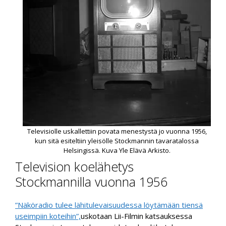
Televisiolle uskallettiin povata menestystä jo vuonna 1956,
kun sitä esiteltiin yleisölle Stockmannin tavaratalossa
Helsingissä. Kuva Yle Elävä Arkisto.
Television koelähetys
Stockmannilla vuonna 1956
”Näköradio tulee lähitulevaisuudessa löytämään tiensä
useimpiin koteihin”,
uskotaan Lii-Filmin katsauksessa