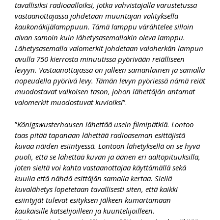
tavallisiksi radioaalloiksi, jotka vahvistajalla varustetussa
vastaanottajassa johdetaan muuntajan välityksellä
kaukonäkijälamppuun. Tämä lamppu värähtelee silloin
aivan samoin kuin lähetysasemallakin oleva lamppu.
Lähetysasemalla valomerkit johdetaan valoherkän lampun
avulla 750 kierrosta minuutissa pyörivään reiälliseen
levyyn. Vastaanottajassa on jälleen samanlainen ja samalla
nopeudella pyörivä levy. Tämän levyn pyöriessä nämä reiät
muodostavat valkoisen tason, johon lähettäjän antamat
valomerkit muodostuvat kuvioiksi
”.
”
Königswusterhausen lähettää usein filmipätkiä. Lontoo
taas pitää tapanaan lähettää radioaseman esittäjistä
kuvaa näiden esiintyessä. Lontoon lähetyksellä on se hyvä
puoli, että se lähettää kuvan ja äänen eri aaltopituuksilla,
joten sieltä voi kahta vastaanottajaa käyttämällä sekä
kuulla että nähdä esittäjän samalla kertaa. Siellä
kuvalähetys lopetetaan tavallisesti siten, että kaikki
esiintyjät tulevat esityksen jälkeen kumartamaan
kaukaisille katselijoilleen ja kuuntelijoilleen.