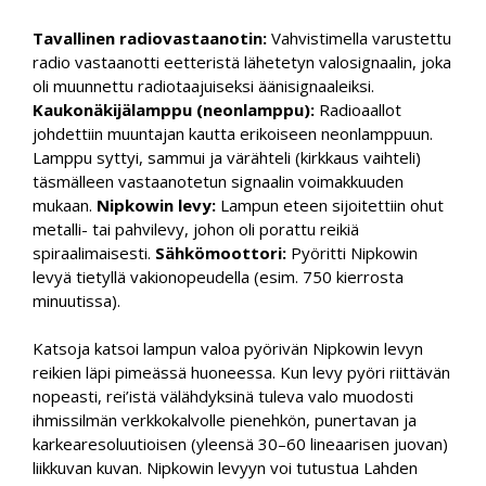
Tavallinen radiovastaanotin:
Vahvistimella varustettu
radio vastaanotti eetteristä lähetetyn valosignaalin, joka
oli muunnettu radiotaajuiseksi äänisignaaleiksi.
Kaukonäkijälamppu (neonlamppu):
Radioaallot
johdettiin muuntajan kautta erikoiseen neonlamppuun.
Lamppu syttyi, sammui ja värähteli (kirkkaus vaihteli)
täsmälleen vastaanotetun signaalin voimakkuuden
mukaan.
Nipkowin levy:
Lampun eteen sijoitettiin ohut
metalli- tai pahvilevy, johon oli porattu reikiä
spiraalimaisesti.
Sähkömoottori:
Pyöritti Nipkowin
levyä tietyllä vakionopeudella (esim. 750 kierrosta
minuutissa).
Katsoja katsoi lampun valoa pyörivän Nipkowin levyn
reikien läpi pimeässä huoneessa. Kun levy pyöri riittävän
nopeasti, rei’istä välähdyksinä tuleva valo muodosti
ihmissilmän verkkokalvolle pienehkön, punertavan ja
karkearesoluutioisen (yleensä 30–60 lineaarisen juovan)
liikkuvan kuvan. Nipkowin levyyn voi tutustua Lahden