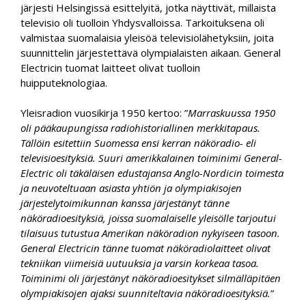
järjesti Helsingissä esittelyitä, jotka näyttivät, millaista
televisio oli tuolloin Yhdysvalloissa. Tarkoituksena oli
valmistaa suomalaisia yleisöä televisiolähetyksiin, joita
suunnittelin järjestettävä olympialaisten aikaan. General
Electricin tuomat laitteet olivat tuolloin
huipputeknologiaa.
Yleisradion vuosikirja 1950 kertoo: ”
Marraskuussa 1950
oli pääkaupungissa radiohistoriallinen merkkitapaus.
Tällöin esitettiin Suomessa ensi kerran näköradio- eli
televisioesityksiä. Suuri amerikkalainen toiminimi General-
Electric oli täkäläisen edustajansa Anglo-Nordicin toimesta
ja neuvoteltuaan asiasta yhtiön ja olympiakisojen
järjestelytoimikunnan kanssa järjestänyt tänne
näköradioesityksiä, joissa suomalaiselle yleisölle tarjoutui
tilaisuus tutustua Amerikan näköradion nykyiseen tasoon.
General Electricin tänne tuomat näköradiolaitteet olivat
tekniikan viimeisiä uutuuksia ja varsin korkeaa tasoa.
Toiminimi oli järjestänyt näköradioesitykset silmälläpitäen
olympiakisojen ajaksi suunniteltavia näköradioesityksiä.
”