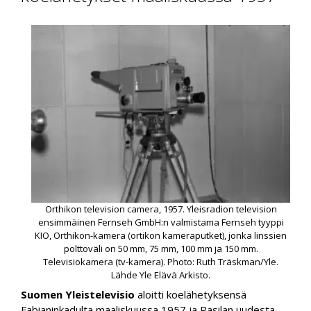
Orthikon television camera, 1957. Yleisradion television
ensimmäinen Fernseh GmbH:n valmistama Fernseh tyyppi
KIO, Orthikon-kamera (ortikon kameraputket), jonka linssien
polttoväli on 50 mm, 75 mm, 100 mm ja 150 mm.
Televisiokamera (tv-kamera). Photo: Ruth Träskman/Yle.
Lähde Yle Elävä Arkisto.
Suomen Yleistelevisio
aloitti koelähetyksensä
Fabianinkadulta maaliskuussa 1957 ja Pasilan uudesta