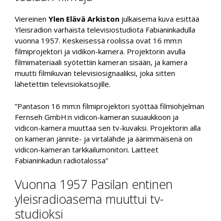
Viereinen
Ylen Elävä Arkiston
julkaisema kuva esittää
Yleisradion varhaista televisiostudiota Fabianinkadulla
vuonna 1957. Keskeisessä roolissa ovat 16 mm:n
filmiprojektori ja vidikon-kamera. Projektorin avulla
filmimateriaali syötettiin kameran sisään, ja kamera
muutti filmikuvan televisiosignaaliksi, joka sitten
lähetettiin televisiokatsojille.
”Pantason 16 mm:n filmiprojektori syöttää filmiohjelman
Fernseh GmbH:n vidicon-kameran suuaukkoon ja
vidicon-kamera muuttaa sen tv-kuvaksi. Projektorin alla
on kameran jännite- ja virtalähde ja äärimmäisenä on
vidicon-kameran tarkkailumonitori. Laitteet
Fabianinkadun radiotalossa”
Vuonna 1957 Pasilan entinen
yleisradioasema muuttui tv-
studioksi