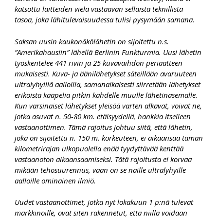
katsottu laitteiden vielä vastaavan sellaista teknillistä
tasoa, joka lähitulevaisuudessa tulisi pysymään samana.
Saksan uusin kaukonäkölähetin on sijoitettu n.s.
”Amerikahausiin” lähellä Berlinin Funkturmia. Uusi lähetin
työskentelee 441 rivin ja 25 kuvavaihdon periaatteen
mukaisesti. Kuva- ja äänilähetykset säteillään avaruuteen
ultralyhyillä aalloilla, samanaikaisesti siirretään lähetykset
erikoista kaapelia pitkin kahdelle muulle lähetinasemalle.
Kun varsinaiset lähetykset yleisöä varten alkavat, voivat ne,
jotka asuvat n. 50-80 km. etäisyydellä, hankkia itselleen
vastaanottimen. Tämä rajoitus johtuu siitä, että lähetin,
joka on sijoitettu n. 150 m. korkeuteen, ei aikaansaa tämän
kilometrirajan ulkopuolella enää tyydyttävää kenttää
vastaanoton aikaansaamiseksi. Tätä rajoitusta ei korvaa
mikään tehosuurennus, vaan on se näille ultralyhyille
aalloille ominainen ilmiö.
Uudet vastaanottimet, jotka nyt lokakuun 1 p:nä tulevat
markkinoille, ovat siten rakennetut, että niillä voidaan