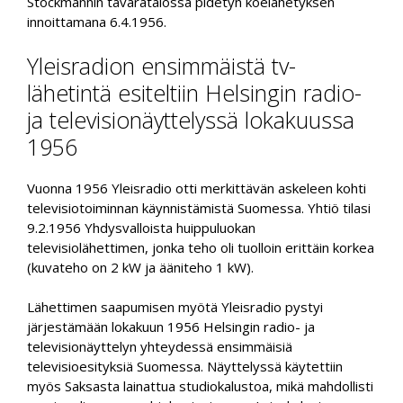
Stockmannin tavaratalossa pidetyn koelähetyksen
innoittamana 6.4.1956.
Yleisradion ensimmäistä tv-
lähetintä esiteltiin Helsingin radio-
ja televisionäyttelyssä lokakuussa
1956
Vuonna 1956 Yleisradio otti merkittävän askeleen kohti
televisiotoiminnan käynnistämistä Suomessa. Yhtiö tilasi
9.2.1956 Yhdysvalloista huippuluokan
televisiolähettimen, jonka teho oli tuolloin erittäin korkea
(kuvateho on 2 kW ja ääniteho 1 kW).
Lähettimen saapumisen myötä Yleisradio pystyi
järjestämään lokakuun 1956 Helsingin radio- ja
televisionäyttelyn yhteydessä ensimmäisiä
televisioesityksiä Suomessa. Näyttelyssä käytettiin
myös Saksasta lainattua studiokalustoa, mikä mahdollisti