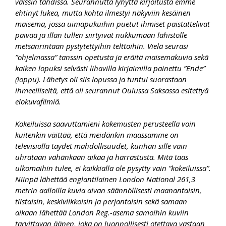
valssin tahdissa. Seurannutta lyhyttä kirjoitusta emme
ehtinyt lukea, mutta kohta ilmestyi näkyviin kesäinen
maisema, jossa uimapukuihin puetut ihmiset paistattelivat
päivää ja illan tullen siirtyivät nukkumaan lähistölle
metsänrintaan pystytettyihin telttoihin. Vielä seurasi
”ohjelmassa” tanssin opetusta ja eräitä maisemakuvia sekä
kaiken lopuksi selvästi lihavilla kirjaimilla painettu ”Ende”
(loppu). Lähetys oli siis lopussa ja tuntui suorastaan
ihmeelliseltä, että oli seurannut Oulussa Saksassa esitettyä
elokuvafilmiä.
Kokeiluissa saavuttamieni kokemusten perusteella voin
kuitenkin väittää, että meidänkin maassamme on
televisiolla täydet mahdollisuudet, kunhan sille vain
uhrataan vähänkään aikaa ja harrastusta. Mitä taas
ulkomaihin tulee, ei kaikkialla ole pysytty vain ”kokeiluissa”.
Niinpä lähettää englantilainen London National 261,3
metrin aalloilla kuvia aivan säännöllisesti maanantaisin,
tiistaisin, keskiviikkoisin ja perjantaisin sekä samaan
aikaan lähettää London Reg.-asema samoihin kuviin
tarvittavan äänen, joka on luonnollisesti otettava vastaan