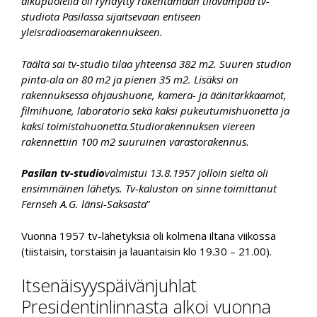
alkupuolella oli ryhdytty rakentamaan tilavampaa tv-
studiota Pasilassa sijaitsevaan entiseen
yleisradioasemarakennukseen.
Täältä sai tv-studio tilaa yhteensä 382 m2. Suuren studion
pinta-ala on 80 m2 ja pienen 35 m2. Lisäksi on
rakennuksessa ohjaushuone, kamera- ja äänitarkkaamot,
filmihuone, laboratorio sekä kaksi pukeutumishuonetta ja
kaksi toimistohuonetta.Studiorakennuksen viereen
rakennettiin 100 m2 suuruinen varastorakennus.
Pasilan tv-studio
valmistui 13.8.1957 jolloin sieltä oli
ensimmäinen lähetys. Tv-kaluston on sinne toimittanut
Fernseh A.G. länsi-Saksasta
”
Vuonna 1957 tv-lähetyksiä oli kolmena iltana viikossa
(tiistaisin, torstaisin ja lauantaisin klo 19.30 – 21.00).
Itsenäisyyspäivänjuhlat
Presidentinlinnasta alkoi vuonna