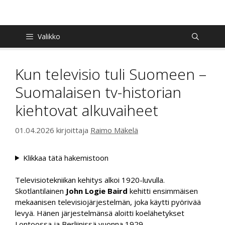
Siirry
sisältöön
Valikko
Kun televisio tuli Suomeen –
Suomalaisen tv-historian
kiehtovat alkuvaiheet
01.04.2026
kirjoittaja
Raimo Mäkelä
Klikkaa tätä hakemistoon
Televisiotekniikan kehitys alkoi 1920-luvulla.
Skotlantilainen
John Logie Baird
kehitti ensimmäisen
mekaanisen televisiojärjestelmän, joka käytti pyörivää
levyä. Hänen järjestelmänsä aloitti koelähetykset
Lontoossa ja Berliinissä vuonna 1929.