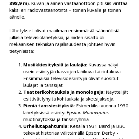
398,9 m
). Kuvan ja äänen vastaanottoon piti siis virittää
kaksi eri radiovastaanotinta – toinen kuvalle ja toinen
äänelle.
Lähetykset olivat maailman ensimmäisiä säännöllisiä
julkisia televisiolähetyksiä, ja niiden sisältö oli
mekaanisen tekniikan rajallisuudesta johtuen hyvin
tietynlaista:
Musiikkiesityksiä ja laulajia:
Kuvassa näkyi
usein esiintyjän kasvojen lähikuva tai rintakuva.
Ensimmäisiä televisioesiintyjiä olivat suositut
laulajat ja tanssijat.
Teatterikohtauksia ja monologeja:
Näyttelijät
esittivät lyhyitä kohtauksia ja sketsijaksoja.
Pieniä tanssiesityksiä:
Esimerkiksi vuonna 1930
lähetyksissä esiintyi
Epsilon Mannequins
-
muotinäytöksiä ja tanssiryhmiä.
Urheilutapahtumia:
Kesällä 1931 Baird ja BBC
tekevät historiaa välittämällä Epsom Derby -