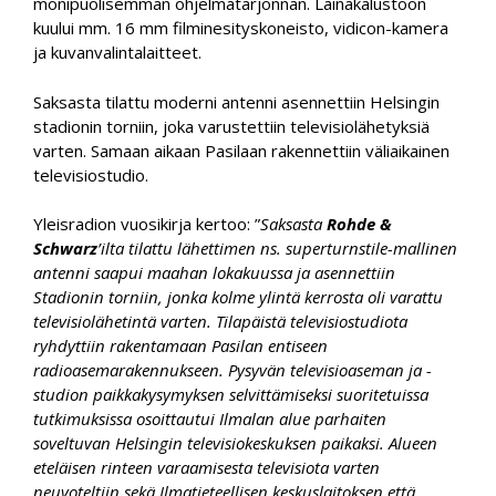
monipuolisemman ohjelmatarjonnan. Lainakalustoon
kuului mm. 16 mm filminesityskoneisto, vidicon-kamera
ja kuvanvalintalaitteet.
Saksasta tilattu moderni antenni asennettiin Helsingin
stadionin torniin, joka varustettiin televisiolähetyksiä
varten. Samaan aikaan Pasilaan rakennettiin väliaikainen
televisiostudio.
Yleisradion vuosikirja kertoo: ”
Saksasta
Rohde &
Schwarz
’ilta tilattu lähettimen ns. superturnstile-mallinen
antenni saapui maahan lokakuussa ja asennettiin
Stadionin torniin, jonka kolme ylintä kerrosta oli varattu
televisiolähetintä varten. Tilapäistä televisiostudiota
ryhdyttiin rakentamaan Pasilan entiseen
radioasemarakennukseen. Pysyvän televisioaseman ja -
studion paikkakysymyksen selvittämiseksi suoritetuissa
tutkimuksissa osoittautui Ilmalan alue parhaiten
soveltuvan Helsingin televisiokeskuksen paikaksi. Alueen
eteläisen rinteen varaamisesta televisiota varten
neuvoteltiin sekä Ilmatieteellisen keskuslaitoksen että