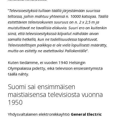
”
Televisioesityksiä tullaan täällä järjestämään suurissa
teltoissa, joihin mahtuu yhteensä n. 10000 katsojaa. Täällä
esitettävien televisiokuvien suuruus on n. 2 x 2,5 m ja
muistuttavat ne tavallisia elokuvia. Suuri ero on kuitenkin
siinä, että televisioesityksissä kilpailut nähdään aivan
samalla hetkellä, kun ne todellisuudessa tapahtuvat.
Televisiotelttojen paikkoja ei ole vielä lopullisesti määrätty,
mutta on esitetty ne asetettaviksi Pallokentälle
”.
Kuten tiedämme, ei vuoden 1940 Helsingin
Olympialaisia pidetty, eikä television ensiesiintymistä
täällä nähty.
Suomi sai ensimmäisen
maistiaisensa televisiosta vuonna
1950
Yhdysvaltalainen elektroniikkayhtiö
General Electric