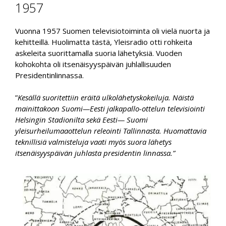
1957
Vuonna 1957 Suomen televisiotoiminta oli vielä nuorta ja
kehitteillä. Huolimatta tästä, Yleisradio otti rohkeita
askeleita suorittamalla suoria lähetyksiä. Vuoden
kohokohta oli itsenäisyyspäivän juhlallisuuden
Presidentinlinnassa.
”
Kesällä suoritettiin eräitä ulkolähetyskokeiluja. Näistä
mainittakoon Suomi—Eesti jalkapallo-ottelun televisiointi
Helsingin Stadionilta sekä Eesti— Suomi
yleisurheilumaaottelun releointi Tallinnasta. Huomattavia
teknillisiä valmisteluja vaati myös suora lähetys
itsenäisyyspäivän juhlasta presidentin linnassa.”