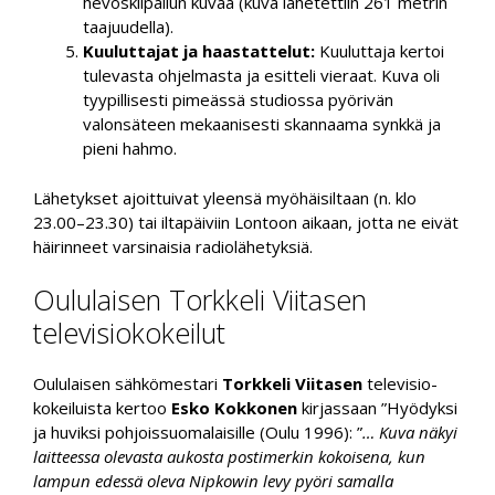
hevoskilpailun kuvaa (kuva lähetettiin 261 metrin
taajuudella).
Kuuluttajat ja haastattelut:
Kuuluttaja kertoi
tulevasta ohjelmasta ja esitteli vieraat. Kuva oli
tyypillisesti pimeässä studiossa pyörivän
valonsäteen mekaanisesti skannaama synkkä ja
pieni hahmo.
Lähetykset ajoittuivat yleensä myöhäisiltaan (n. klo
23.00–23.30) tai iltapäiviin Lontoon aikaan, jotta ne eivät
häirinneet varsinaisia radiolähetyksiä.
Oululaisen Torkkeli Viitasen
televisiokokeilut
Oululaisen sähkömestari
Torkkeli Viitasen
televisio-
kokeiluista kertoo
Esko Kokkonen
kirjassaan ”Hyödyksi
ja huviksi pohjoissuomalaisille (Oulu 1996): ”
… Kuva näkyi
laitteessa olevasta aukosta postimerkin kokoisena, kun
lampun edessä oleva Nipkowin levy pyöri samalla