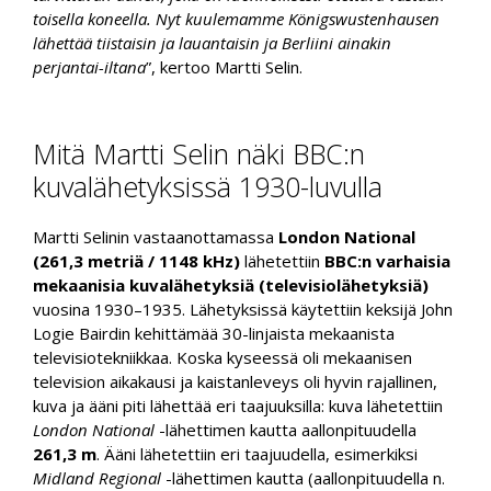
toisella koneella. Nyt kuulemamme Königswustenhausen
lähettää tiistaisin ja lauantaisin ja Berliini ainakin
perjantai-iltana
”, kertoo Martti Selin.
Mitä Martti Selin näki BBC:n
kuvalähetyksissä 1930-luvulla
Martti Selinin vastaanottamassa
London National
(261,3 metriä / 1148 kHz)
lähetettiin
BBC:n varhaisia
mekaanisia kuvalähetyksiä (televisiolähetyksiä)
vuosina 1930–1935. Lähetyksissä käytettiin keksijä John
Logie Bairdin kehittämää 30-linjaista mekaanista
televisiotekniikkaa. Koska kyseessä oli mekaanisen
television aikakausi ja kaistanleveys oli hyvin rajallinen,
kuva ja ääni piti lähettää eri taajuuksilla: kuva lähetettiin
London National
-lähettimen kautta aallonpituudella
261,3 m
. Ääni lähetettiin eri taajuudella, esimerkiksi
Midland Regional
-lähettimen kautta (aallonpituudella n.