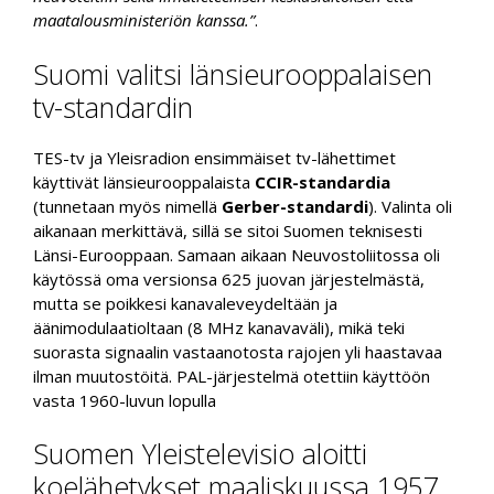
maatalousministeriön kanssa.”
.
Suomi valitsi länsieurooppalaisen
tv-standardin
TES-tv ja Yleisradion ensimmäiset tv-lähettimet
käyttivät länsieurooppalaista
CCIR-standardia
(tunnetaan myös nimellä
Gerber-standardi
). Valinta oli
aikanaan merkittävä, sillä se sitoi Suomen teknisesti
Länsi-Eurooppaan. Samaan aikaan Neuvostoliitossa oli
käytössä oma versionsa 625 juovan järjestelmästä,
mutta se poikkesi kanavaleveydeltään ja
äänimodulaatioltaan (8 MHz kanavaväli), mikä teki
suorasta signaalin vastaanotosta rajojen yli haastavaa
ilman muutostöitä. PAL-järjestelmä otettiin käyttöön
vasta 1960-luvun lopulla
Suomen Yleistelevisio aloitti
koelähetykset maaliskuussa 1957