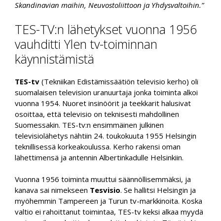
Skandinavian maihin, Neuvostoliittoon ja Yhdysvaltoihin.”
TES-TV:n lähetykset vuonna 1956
vauhditti Ylen tv-toiminnan
käynnistämistä
TES-tv
(Tekniikan Edistämissäätiön televisio kerho) oli
suomalaisen television uranuurtaja jonka toiminta alkoi
vuonna 1954. Nuoret insinöörit ja teekkarit halusivat
osoittaa, että televisio on teknisesti mahdollinen
Suomessakin. TES-tv:n ensimmäinen julkinen
televisiolähetys nähtiin 24. toukokuuta 1955 Helsingin
teknillisessä korkeakoulussa. Kerho rakensi oman
lähettimensä ja antennin Albertinkadulle Helsinkiin.
Vuonna 1956 toiminta muuttui säännöllisemmäksi, ja
kanava sai nimekseen
Tesvisio
. Se hallitsi Helsingin ja
myöhemmin Tampereen ja Turun tv-markkinoita. Koska
valtio ei rahoittanut toimintaa, TES-tv keksi alkaa myydä