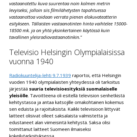
vastaanotettu kuva suurentaa noin kolmen metrin
levyiseksi, jolloin siis filmilähetysten tapahtuessa
vastaanottoa voidaan verrata pienen elokuvateatterin
esitykseen. Tällaisten vastaanotinten hinta vaihtelee 15000-
18500 mk. ja on yhtä yksinkertainen käytössä kuin
tavallinen yleisradiovastaanotinkin.
”
Televisio Helsingin Olympialaisissa
vuonna 1940
Radiokuuntelija-lehti 9.7.1939
raportoi, että Helsingin
vuoden 1940 olympialaisten yhteydessä oli tarkoitus
järjestää
suuria televisioesityksiä suomalaiselle
yleisölle
. Tavoitteena oli esitellä television senhetkistä
kehitystasoa ja antaa katsojille omakohtainen kokemus
sen eduista ja rajoituksista. Kaikki televisioon liittyvät
laitteet olisivat olleet saksalaista valmistetta ja
edustaneet alan viimeisintä kehitystä. Saksa olisi
toimittanut laitteet Suomeen ilmaiseksi
kokeilutarkoituksessa.