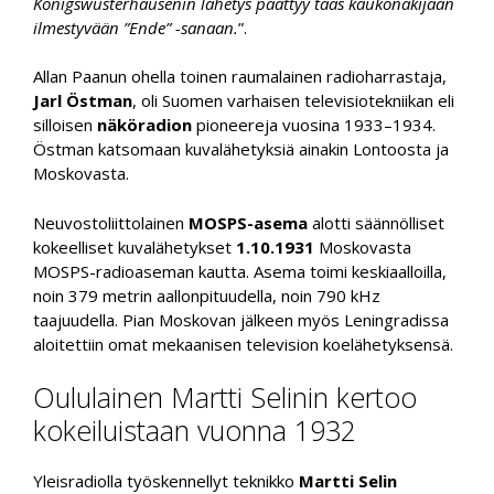
Königswusterhausenin lähetys päättyy taas kaukonäkijään
ilmestyvään ”Ende” -sanaan.
”.
Allan Paanun ohella toinen raumalainen radioharrastaja,
Jarl Östman
, oli Suomen varhaisen televisiotekniikan eli
silloisen
näköradion
pioneereja vuosina 1933–1934.
Östman katsomaan kuvalähetyksiä ainakin Lontoosta ja
Moskovasta.
Neuvostoliittolainen
MOSPS-asema
alotti säännölliset
kokeelliset kuvalähetykset
1.10.1931
Moskovasta
MOSPS-radioaseman kautta. Asema toimi keskiaalloilla,
noin 379 metrin aallonpituudella, noin 790 kHz
taajuudella. Pian Moskovan jälkeen myös Leningradissa
aloitettiin omat mekaanisen television koelähetyksensä.
Oululainen Martti Selinin kertoo
kokeiluistaan vuonna 1932
Yleisradiolla työskennellyt teknikko
Martti Selin