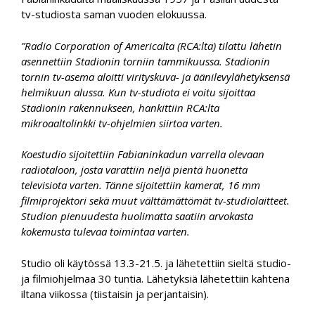
tv-studiosta saman vuoden elokuussa.
”Radio Corporation of Americalta (RCA:lta) tilattu lähetin
asennettiin Stadionin torniin tammikuussa. Stadionin
tornin tv-asema aloitti virityskuva- ja äänilevylähetyksensä
helmikuun alussa.
Kun tv-studiota ei voitu sijoittaa
Stadionin rakennukseen, hankittiin RCA:lta
mikroaaltolinkki tv-ohjelmien siirtoa varten.
Koestudio sijoitettiin Fabianinkadun varrella olevaan
radiotaloon, josta varattiin neljä pientä huonetta
televisiota varten. Tänne sijoitettiin kamerat, 16 mm
filmiprojektori sekä muut välttämättömät tv-studiolaitteet.
Studion pienuudesta huolimatta saatiin arvokasta
kokemusta tulevaa toimintaa varten.
Studio oli käytössä 13.3-21.5. ja lähetettiin sieltä studio-
ja filmiohjelmaa 30 tuntia. Lähetyksiä lähetettiin kahtena
iltana viikossa (tiistaisin ja perjantaisin).