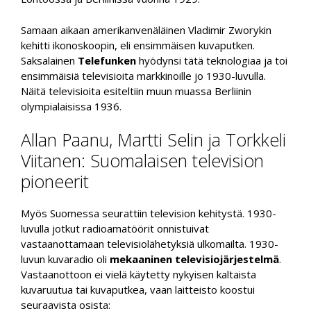
Samaan aikaan amerikanvenäläinen Vladimir Zworykin
kehitti ikonoskoopin, eli ensimmäisen kuvaputken.
Saksalainen
Telefunken
hyödynsi tätä teknologiaa ja toi
ensimmäisiä televisioita markkinoille jo 1930-luvulla.
Näitä televisioita esiteltiin muun muassa Berliinin
olympialaisissa 1936.
Allan Paanu, Martti Selin ja Torkkeli
Viitanen: Suomalaisen television
pioneerit
Myös Suomessa seurattiin television kehitystä. 1930-
luvulla jotkut radioamatöörit onnistuivat
vastaanottamaan televisiolähetyksiä ulkomailta. 1930-
luvun kuvaradio oli
mekaaninen televisiojärjestelmä
.
Vastaanottoon ei vielä käytetty nykyisen kaltaista
kuvaruutua tai kuvaputkea, vaan laitteisto koostui
seuraavista osista: