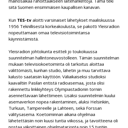
mainosaikaa rahoittaakseen laitehankintoja. Tämä teki
siitä Suomen ensimmäisen kaupallisen kanavan.
Kun
TES-tv
aloitti varsinaiset lähetykset maaliskuussa
1956 Teknillisestä korkeakoulusta, se pakotti Yleisradion
nopeuttamaan omaa televisiotoimintansa
käynnistämistä.
Yleisradion johtokunta esitteli jo toukokuussa
suunnitelman hallintoneuvostolleen. Tämän suunnitelman
mukaan televisiokoetoiminta oli tarkoitus aloittaa
välittömästi, kunhan studio, lähetin ja muu tarvittava
kalusto saataisiin käyttöön. Väliaikaiseksi studioksi
kaavailtiin Pasilan entistä radioasemaa, josta olisi
rakennettu linkkiyhteys Olympiastadionin torniin
asennettavaan lähettimeen. Lisäksi suunnitelmiin kuului
asemaverkon nopea rakentaminen, aluksi Helsinkiin,
Turkuun, Tampereelle ja Lahteen, sekä Forssan
välitysasema. Koetoiminnan aikana ohjelmaa
lähetettäisiin noin kuusi tuntia viikossa, ja tavoitteena oli
nostaa viikoittainen ohjelmatarjonta noin 15 tuntiin