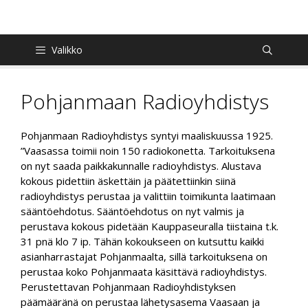
Siirry
sisältöön
Valikko
Pohjanmaan Radioyhdistys
Pohjanmaan Radioyhdistys syntyi maaliskuussa 1925.
”Vaasassa toimii noin 150 radiokonetta. Tarkoituksena
on nyt saada paikkakunnalle radioyhdistys. Alustava
kokous pidettiin äskettäin ja päätettiinkin siinä
radioyhdistys perustaa ja valittiin toimikunta laatimaan
sääntöehdotus. Sääntöehdotus on nyt valmis ja
perustava kokous pidetään Kauppaseuralla tiistaina t.k.
31 pnä klo 7 ip. Tähän kokoukseen on kutsuttu kaikki
asianharrastajat Pohjanmaalta, sillä tarkoituksena on
perustaa koko Pohjanmaata käsittävä radioyhdistys.
Perustettavan Pohjanmaan Radioyhdistyksen
päämääränä on perustaa lähetysasema Vaasaan ja