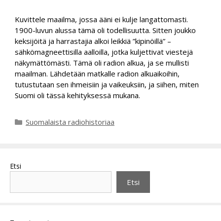
Kuvittele maailma, jossa ääni ei kulje langattomasti.
1900-luvun alussa tämä oli todellisuutta. Sitten joukko
keksijöitä ja harrastajia alkoi leikkiä ”kipinöillä” –
sähkömagneettisilla aalloilla, jotka kuljettivat viestejä
näkymättömästi. Tämä oli radion alkua, ja se mullisti
maailman. Lähdetään matkalle radion alkuaikoihin,
tutustutaan sen ihmeisiin ja vaikeuksiin, ja siihen, miten
Suomi oli tässä kehityksessä mukana.
Kategoriat
Suomalaista radiohistoriaa
Etsi
Etsi