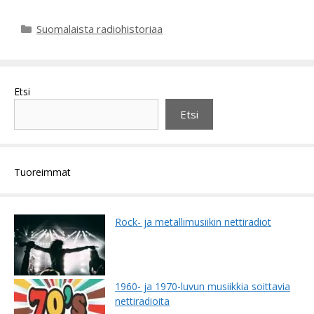
Kategoriat
Suomalaista radiohistoriaa
Etsi
Etsi
Tuoreimmat
Rock- ja metallimusiikin nettiradiot
1960- ja 1970-luvun musiikkia soittavia
nettiradioita