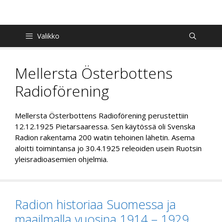
Siirry
sisältöön
Valikko
Mellersta Österbottens
Radioförening
Mellersta Österbottens Radioförening perustettiin
12.12.1925 Pietarsaaressa. Sen käytössä oli Svenska
Radion rakentama 200 watin tehoinen lähetin. Asema
aloitti toimintansa jo 30.4.1925 releoiden usein Ruotsin
yleisradioasemien ohjelmia.
Radion historiaa Suomessa ja
maailmalla vuosina 1914 – 1929